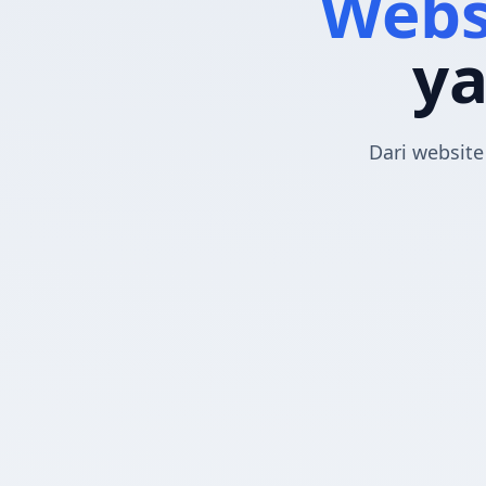
Webs
y
Dari websit