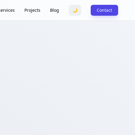
Services
Projects
Blog
🌙
Contact