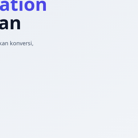
ation
an
an konversi,